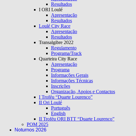
Resultados
I ORI Loulé
Apresentação
Resultados
Loulé City Race
Apresentação
Resultados
Transalgibre 2022
Regulamento
Programa/Track
Quarteira City Race
Apresentação
Programa
Informações Gerais
Informações Técnicas
Inscrições
Organização, Apoios e Contactos
I Troféu “Duarte Lourenço”
II Ori Loulé
Português
English
II Troféu ORI BTT “Duarte Lourenço”
POM 2025
Noturnos 2026