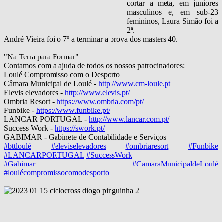
cortar a meta, em juniores
masculinos e, em sub-23
femininos, Laura Simão foi a
2ª.
André Vieira foi o 7º a terminar a prova dos masters 40.
"Na Terra para Formar"
Contamos com a ajuda de todos os nossos patrocinadores:
Loulé Compromisso com o Desporto
Câmara Municipal de Loulé -
http://www.cm-loule.pt
Elevis elevadores -
http://www.elevis.pt/
Ombria Resort -
https://www.ombria.com/pt/
Funbike -
https://www.funbike.pt/
LANCAR PORTUGAL -
http://www.lancar.com.pt/
Success Work -
https://swork.pt/
GABIMAR - Gabinete de Contabilidade e Serviços
#bttloulé
#eleviselevadores
#ombriaresort
#Funbike
#LANCARPORTUGAL
#SuccessWork
#Gabimar
#CamaraMunicipaldeLoulé
#loulécompromissocomodesporto