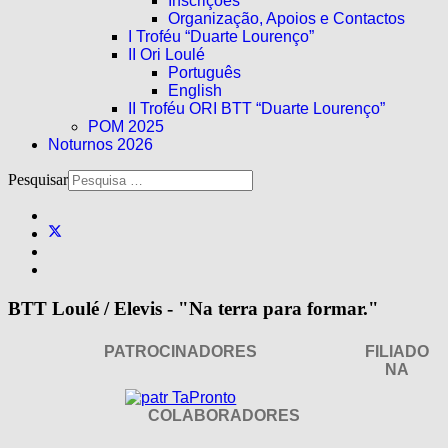
Inscrições
Organização, Apoios e Contactos
I Troféu “Duarte Lourenço”
II Ori Loulé
Português
English
II Troféu ORI BTT “Duarte Lourenço”
POM 2025
Noturnos 2026
Pesquisar
BTT Loulé / Elevis - "Na terra para formar."
PATROCINADORES
FILIADO
NA
COLABORADORES