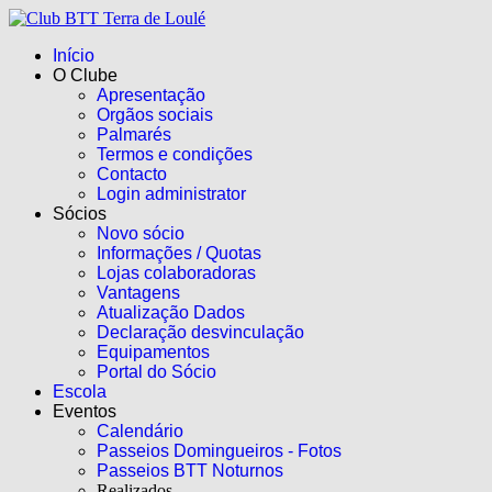
Início
O Clube
Apresentação
Orgãos sociais
Palmarés
Termos e condições
Contacto
Login administrator
Sócios
Novo sócio
Informações / Quotas
Lojas colaboradoras
Vantagens
Atualização Dados
Declaração desvinculação
Equipamentos
Portal do Sócio
Escola
Eventos
Calendário
Passeios Domingueiros - Fotos
Passeios BTT Noturnos
Realizados