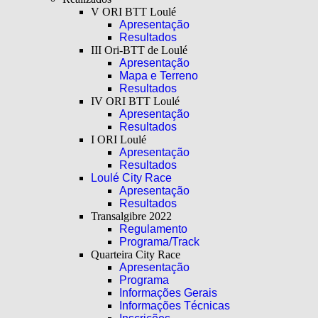
V ORI BTT Loulé
Apresentação
Resultados
III Ori-BTT de Loulé
Apresentação
Mapa e Terreno
Resultados
IV ORI BTT Loulé
Apresentação
Resultados
I ORI Loulé
Apresentação
Resultados
Loulé City Race
Apresentação
Resultados
Transalgibre 2022
Regulamento
Programa/Track
Quarteira City Race
Apresentação
Programa
Informações Gerais
Informações Técnicas