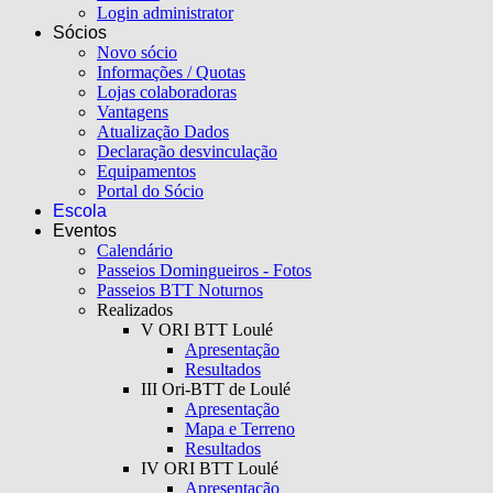
Login administrator
Sócios
Novo sócio
Informações / Quotas
Lojas colaboradoras
Vantagens
Atualização Dados
Declaração desvinculação
Equipamentos
Portal do Sócio
Escola
Eventos
Calendário
Passeios Domingueiros - Fotos
Passeios BTT Noturnos
Realizados
V ORI BTT Loulé
Apresentação
Resultados
III Ori-BTT de Loulé
Apresentação
Mapa e Terreno
Resultados
IV ORI BTT Loulé
Apresentação