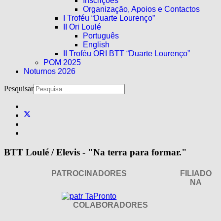
Inscrições
Organização, Apoios e Contactos
I Troféu “Duarte Lourenço”
II Ori Loulé
Português
English
II Troféu ORI BTT “Duarte Lourenço”
POM 2025
Noturnos 2026
Pesquisar
BTT Loulé / Elevis - "Na terra para formar."
PATROCINADORES
FILIADO
NA
COLABORADORES