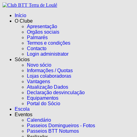
Início
O Clube
Apresentação
Orgãos sociais
Palmarés
Termos e condições
Contacto
Login administrator
Sócios
Novo sócio
Informações / Quotas
Lojas colaboradoras
Vantagens
Atualização Dados
Declaração desvinculação
Equipamentos
Portal do Sócio
Escola
Eventos
Calendário
Passeios Domingueiros - Fotos
Passeios BTT Noturnos
Realizados