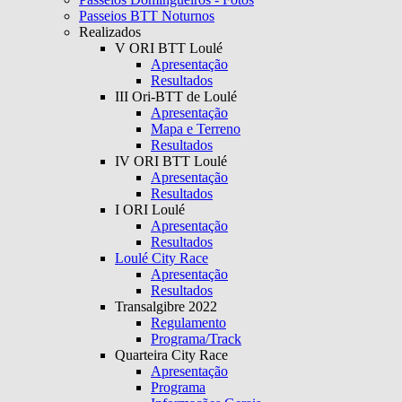
Passeios BTT Noturnos
Realizados
V ORI BTT Loulé
Apresentação
Resultados
III Ori-BTT de Loulé
Apresentação
Mapa e Terreno
Resultados
IV ORI BTT Loulé
Apresentação
Resultados
I ORI Loulé
Apresentação
Resultados
Loulé City Race
Apresentação
Resultados
Transalgibre 2022
Regulamento
Programa/Track
Quarteira City Race
Apresentação
Programa