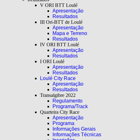
V ORI BTT Loulé
Apresentação
Resultados
III Ori-BTT de Loulé
Apresentação
Mapa e Terreno
Resultados
IV ORI BTT Loulé
Apresentação
Resultados
I ORI Loulé
Apresentação
Resultados
Loulé City Race
Apresentação
Resultados
Transalgibre 2022
Regulamento
Programa/Track
Quarteira City Race
Apresentação
Programa
Informações Gerais
Informações Técnicas