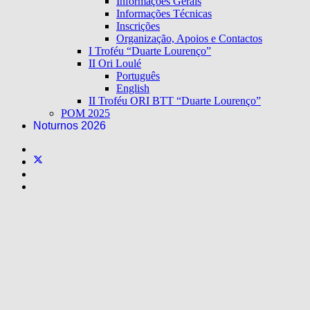
Informações Gerais
Informações Técnicas
Inscrições
Organização, Apoios e Contactos
I Troféu “Duarte Lourenço”
II Ori Loulé
Português
English
II Troféu ORI BTT “Duarte Lourenço”
POM 2025
Noturnos 2026