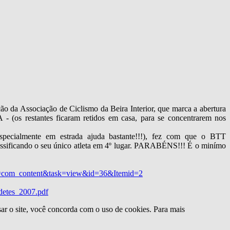
o da Associação de Ciclismo da Beira Interior, que marca a abertura
s restantes ficaram retidos em casa, para se concentrarem nos
specialmente em estrada ajuda bastante!!!), fez com que o BTT
ficando o seu único atleta em 4º lugar. PARABÉNS!!! É o minímo
tion=com_content&task=view&id=36&Itemid=2
adetes_2007.pdf
sar o site, você concorda com o uso de cookies. Para mais