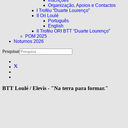
Inscrições
Organização, Apoios e Contactos
I Troféu “Duarte Lourenço”
II Ori Loulé
Português
English
II Troféu ORI BTT “Duarte Lourenço”
POM 2025
Noturnos 2026
Pesquisar
BTT Loulé / Elevis - "Na terra para formar."