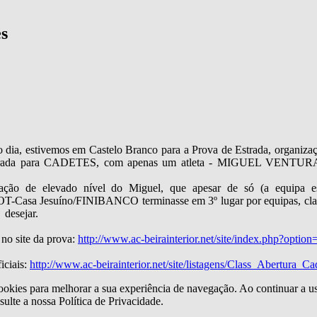
s
dia, estivemos em Castelo Branco para a Prova de Estrada, organizaçã
trada para CADETES, com apenas um atleta - MIGUEL VENTURA - (o
ação de elevado nível do Miguel, que apesar de só (a equipa e
sa Jesuíno/FINIBANCO terminasse em 3º lugar por equipas, classi
desejar.
 no site da prova:
http://www.ac-beirainterior.net/site/index.php?op
iciais:
http://www.ac-beirainterior.net/site/listagens/Class_Abertura_C
 cookies para melhorar a sua experiência de navegação. Ao continuar a u
ulte a nossa Política de Privacidade.