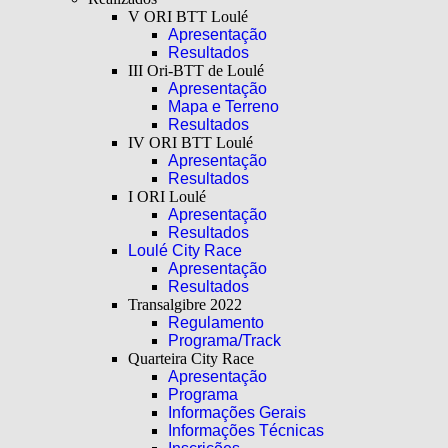
V ORI BTT Loulé
Apresentação
Resultados
III Ori-BTT de Loulé
Apresentação
Mapa e Terreno
Resultados
IV ORI BTT Loulé
Apresentação
Resultados
I ORI Loulé
Apresentação
Resultados
Loulé City Race
Apresentação
Resultados
Transalgibre 2022
Regulamento
Programa/Track
Quarteira City Race
Apresentação
Programa
Informações Gerais
Informações Técnicas