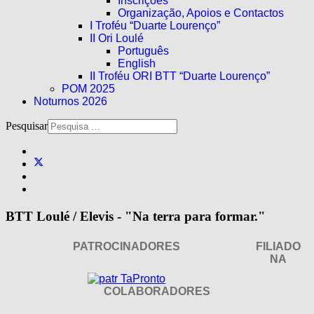
Inscrições
Organização, Apoios e Contactos
I Troféu “Duarte Lourenço”
II Ori Loulé
Português
English
II Troféu ORI BTT “Duarte Lourenço”
POM 2025
Noturnos 2026
Pesquisar
BTT Loulé / Elevis - "Na terra para formar."
PATROCINADORES
FILIADO
NA
COLABORADORES