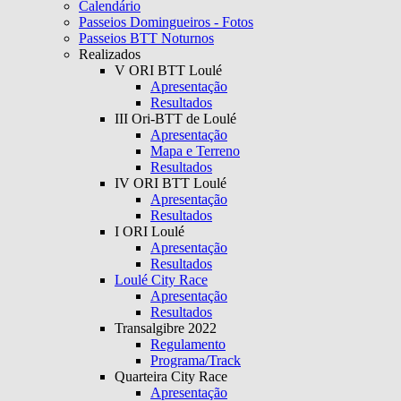
Calendário
Passeios Domingueiros - Fotos
Passeios BTT Noturnos
Realizados
V ORI BTT Loulé
Apresentação
Resultados
III Ori-BTT de Loulé
Apresentação
Mapa e Terreno
Resultados
IV ORI BTT Loulé
Apresentação
Resultados
I ORI Loulé
Apresentação
Resultados
Loulé City Race
Apresentação
Resultados
Transalgibre 2022
Regulamento
Programa/Track
Quarteira City Race
Apresentação