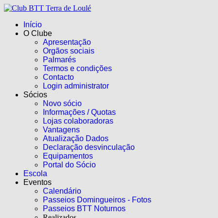
Início
O Clube
Apresentação
Orgãos sociais
Palmarés
Termos e condições
Contacto
Login administrator
Sócios
Novo sócio
Informações / Quotas
Lojas colaboradoras
Vantagens
Atualização Dados
Declaração desvinculação
Equipamentos
Portal do Sócio
Escola
Eventos
Calendário
Passeios Domingueiros - Fotos
Passeios BTT Noturnos
Realizados