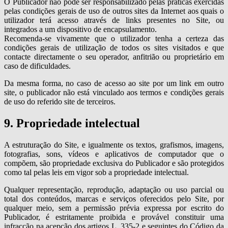
O Publicador não pode ser responsabilizado pelas práticas exercidas
pelas condições gerais de uso de outros sites da Internet aos quais o
utilizador terá acesso através de links presentes no Site, ou
integrados a um dispositivo de encapsulamento.
Recomenda-se vivamente que o utilizador tenha a certeza das
condições gerais de utilização de todos os sites visitados e que
contacte directamente o seu operador, anfitrião ou proprietário em
caso de dificuldades.
Da mesma forma, no caso de acesso ao site por um link em outro
site, o publicador não está vinculado aos termos e condições gerais
de uso do referido site de terceiros.
9. Propriedade intelectual
A estruturação do Site, e igualmente os textos, grafismos, imagens,
fotografias, sons, vídeos e aplicativos de computador que o
compõem, são propriedade exclusiva do Publicador e são protegidos
como tal pelas leis em vigor sob a propriedade intelectual.
Qualquer representação, reprodução, adaptação ou uso parcial ou
total dos conteúdos, marcas e serviços oferecidos pelo Site, por
qualquer meio, sem a permissão prévia expressa por escrito do
Publicador, é estritamente proibida e provável constituir uma
infracção na acepção dos artigos L. 335-2 e seguintes do Código da