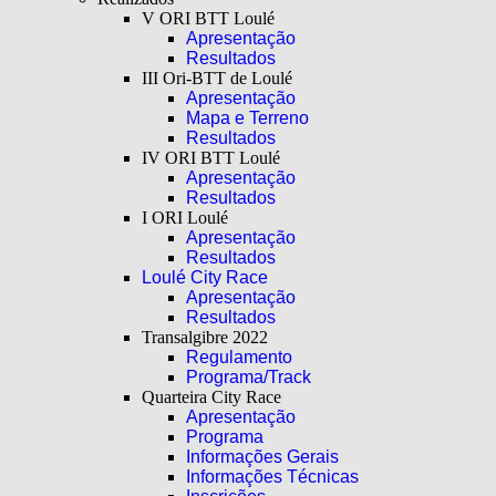
V ORI BTT Loulé
Apresentação
Resultados
III Ori-BTT de Loulé
Apresentação
Mapa e Terreno
Resultados
IV ORI BTT Loulé
Apresentação
Resultados
I ORI Loulé
Apresentação
Resultados
Loulé City Race
Apresentação
Resultados
Transalgibre 2022
Regulamento
Programa/Track
Quarteira City Race
Apresentação
Programa
Informações Gerais
Informações Técnicas