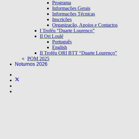
Programa
Informações Gerais
Informações Técnicas
Inscrições
Organização, Apoios e Contactos
I Troféu “Duarte Lourenço”
II Ori Loulé
Português
English
II Troféu ORI BTT “Duarte Lourenço”
POM 2025
Noturnos 2026