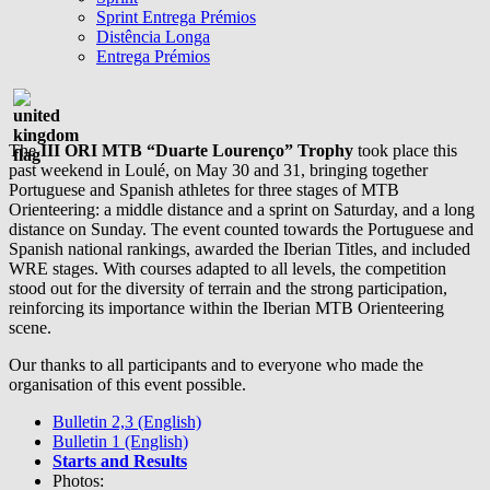
Sprint Entrega Prémios
Distência Longa
Entrega Prémios
The
III ORI MTB “Duarte Lourenço” Trophy
took place this
past weekend in Loulé, on May 30 and 31, bringing together
Portuguese and Spanish athletes for three stages of MTB
Orienteering: a middle distance and a sprint on Saturday, and a long
distance on Sunday. The event counted towards the Portuguese and
Spanish national rankings, awarded the Iberian Titles, and included
WRE stages. With courses adapted to all levels, the competition
stood out for the diversity of terrain and the strong participation,
reinforcing its importance within the Iberian MTB Orienteering
scene.
Our thanks to all participants and to everyone who made the
organisation of this event possible.
Bulletin 2,3 (English)
Bulletin 1 (English)
Starts and Results
Photos: