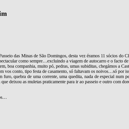
rim
 Passeio das Minas de São Domingos, desta vez éramos 11 sócios do Clu
ctacular como sempre…excluindo a viagem de autocarro e o facto de l
m, boa companhia, muito pó, pedras, umas subiditas, chegámos a Castr
 vos conto, tipo festa de casamento, só faltavam os noivos…só por iss
furo, quebra de uma corrente, uma quedita, nada de especial num per
que deixou as muletas praticamente para ir ao passeio e outro com dore
mos…