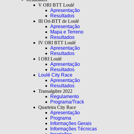
V ORI BTT Loulé
Apresentação
Resultados
III Ori-BTT de Loulé
Apresentação
Mapa e Terreno
Resultados
IV ORI BTT Loulé
Apresentação
Resultados
I ORI Loulé
Apresentação
Resultados
Loulé City Race
Apresentação
Resultados
Transalgibre 2022
Regulamento
Programa/Track
Quarteira City Race
Apresentação
Programa
Informações Gerais
Informações Técnicas