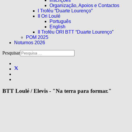
Inscrições
Organização, Apoios e Contactos
I Troféu “Duarte Lourenço”
II Ori Loulé
Português
English
II Troféu ORI BTT “Duarte Lourenço”
POM 2025
Noturnos 2026
Pesquisar
BTT Loulé / Elevis - "Na terra para formar."