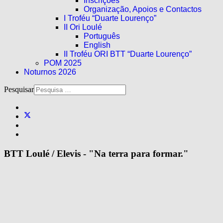
Inscrições
Organização, Apoios e Contactos
I Troféu “Duarte Lourenço”
II Ori Loulé
Português
English
II Troféu ORI BTT “Duarte Lourenço”
POM 2025
Noturnos 2026
Pesquisar
BTT Loulé / Elevis - "Na terra para formar."