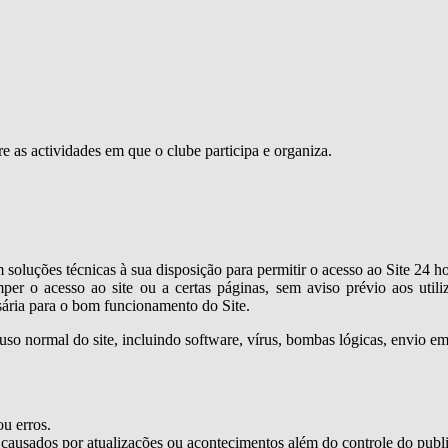
e as actividades em que o clube participa e organiza.
luções técnicas à sua disposição para permitir o acesso ao Site 24 hor
er o acesso ao site ou a certas páginas, sem aviso prévio aos utiliz
sária para o bom funcionamento do Site.
 uso normal do site, incluindo software, vírus, bombas lógicas, envio 
ou erros.
 causados por atualizações ou acontecimentos além do controle do publ