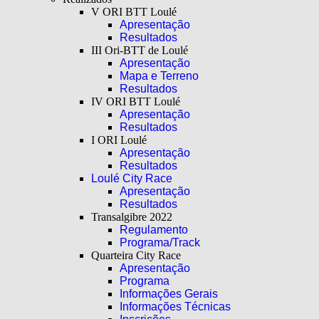
V ORI BTT Loulé
Apresentação
Resultados
III Ori-BTT de Loulé
Apresentação
Mapa e Terreno
Resultados
IV ORI BTT Loulé
Apresentação
Resultados
I ORI Loulé
Apresentação
Resultados
Loulé City Race
Apresentação
Resultados
Transalgibre 2022
Regulamento
Programa/Track
Quarteira City Race
Apresentação
Programa
Informações Gerais
Informações Técnicas