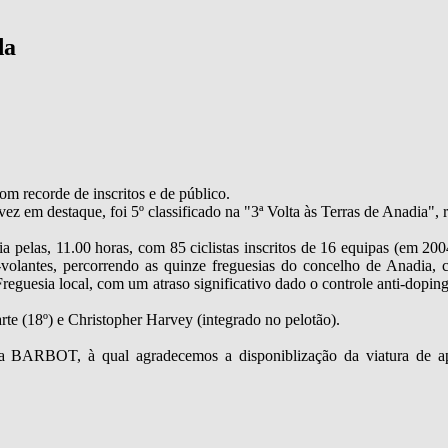
da
om recorde de inscritos e de público.
z em destaque, foi 5º classificado na "3ª Volta às Terras de Anadia", r
a pelas, 11.00 horas, com 85 ciclistas inscritos de 16 equipas (em 200
as-volantes, percorrendo as quinze freguesias do concelho de Anadia,
Freguesia local, com um atraso significativo dado o controle anti-dopi
rte (18º) e Christopher Harvey (integrado no pelotão).
a BARBOT, à qual agradecemos a disponiblização da viatura de a