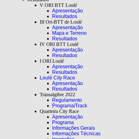
V ORI BTT Loulé
Apresentação
Resultados
III Ori-BTT de Loulé
Apresentação
Mapa e Terreno
Resultados
IV ORI BTT Loulé
Apresentação
Resultados
I ORI Loulé
Apresentação
Resultados
Loulé City Race
Apresentação
Resultados
Transalgibre 2022
Regulamento
Programa/Track
Quarteira City Race
Apresentação
Programa
Informações Gerais
Informações Técnicas