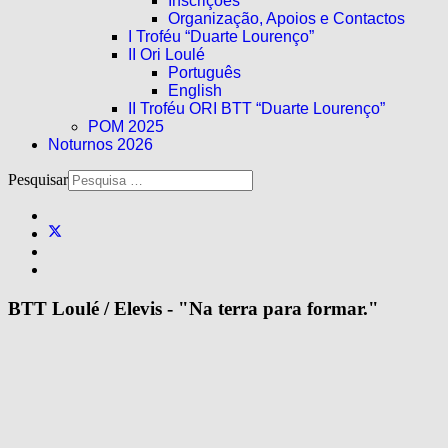
Inscrições
Organização, Apoios e Contactos
I Troféu “Duarte Lourenço”
II Ori Loulé
Português
English
II Troféu ORI BTT “Duarte Lourenço”
POM 2025
Noturnos 2026
Pesquisar
BTT Loulé / Elevis - "Na terra para formar."