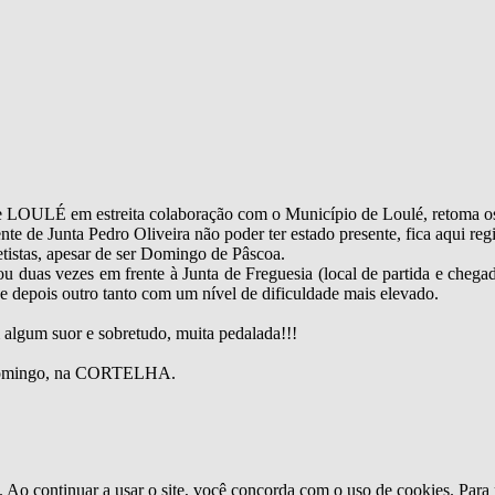
ULÉ em estreita colaboração com o Município de Loulé, retoma os 
ente de Junta Pedro Oliveira não poder ter estado presente, fica aqui r
tistas, apesar de ser Domingo de Pâscoa.
u duas vezes em frente à Junta de Freguesia (local de partida e chega
e e depois outro tanto com um nível de dificuldade mais elevado.
algum suor e sobretudo, muita pedalada!!!
 Domingo, na CORTELHA.
o. Ao continuar a usar o site, você concorda com o uso de cookies. Para 