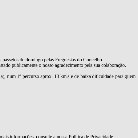
passeios de domingo pelas Freguesias do Concelho.
egistado publicamente o nosso agradecimento pela sua colaboração.
da), num 1º percurso aprox. 13 km's e de baixa dificuldade para quem
mais informações, consulte a nossa Política de Privacidade.