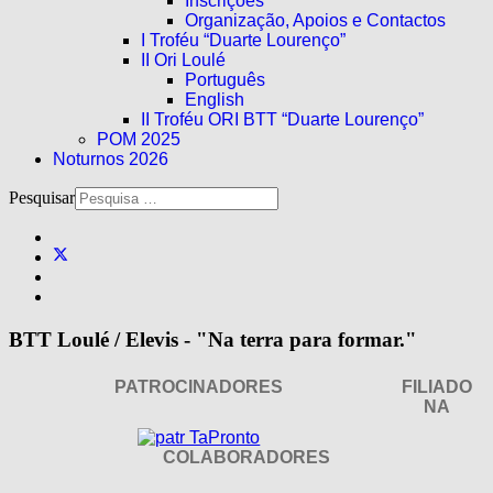
Inscrições
Organização, Apoios e Contactos
I Troféu “Duarte Lourenço”
II Ori Loulé
Português
English
II Troféu ORI BTT “Duarte Lourenço”
POM 2025
Noturnos 2026
Pesquisar
BTT Loulé / Elevis - "Na terra para formar."
PATROCINADORES
FILIADO
NA
COLABORADORES