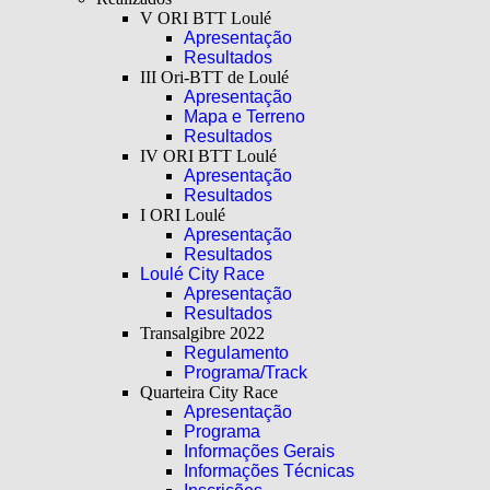
V ORI BTT Loulé
Apresentação
Resultados
III Ori-BTT de Loulé
Apresentação
Mapa e Terreno
Resultados
IV ORI BTT Loulé
Apresentação
Resultados
I ORI Loulé
Apresentação
Resultados
Loulé City Race
Apresentação
Resultados
Transalgibre 2022
Regulamento
Programa/Track
Quarteira City Race
Apresentação
Programa
Informações Gerais
Informações Técnicas