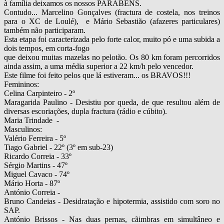
à família deixamos os nossos PARABÉNS.
Contudo... Marcelino Gonçalves (fractura de costela, nos treinos
para o XC de Loulé), e Mário Sebastião (afazeres particulares)
também não participaram.
Esta etapa foi caracterizada pelo forte calor, muito pó e uma subida a
dois tempos, em corta-fogo
que deixou muitas mazelas no pelotão. Os 80 km foram percorridos
ainda assim, a uma média superior a 22 km/h pelo vencedor.
Este filme foi feito pelos que lá estiveram... os BRAVOS!!!
Femininos:
Celina Carpinteiro - 2º
Maragarida Paulino - Desistiu por queda, de que resultou além de
diversas escoriações, dupla fractura (rádio e cúbito).
Maria Trindade -
Masculinos:
Valério Ferreira - 5º
Tiago Gabriel - 22º (3º em sub-23)
Ricardo Correia - 33º
Sérgio Martins - 47º
Miguel Cavaco - 74º
Mário Horta - 87º
António Correia -
Bruno Candeias - Desidratação e hipotermia, assistido com soro no
SAP.
António Brissos - Nas duas pernas, cãimbras em simultâneo e