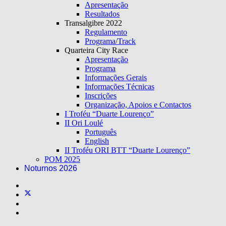
Apresentação
Resultados
Transalgibre 2022
Regulamento
Programa/Track
Quarteira City Race
Apresentação
Programa
Informações Gerais
Informações Técnicas
Inscrições
Organização, Apoios e Contactos
I Troféu “Duarte Lourenço”
II Ori Loulé
Português
English
II Troféu ORI BTT “Duarte Lourenço”
POM 2025
Noturnos 2026