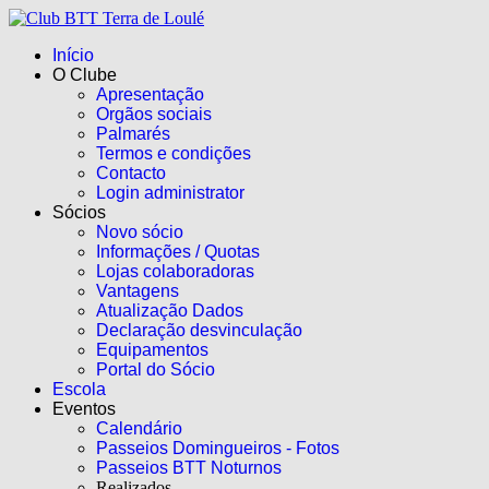
Início
O Clube
Apresentação
Orgãos sociais
Palmarés
Termos e condições
Contacto
Login administrator
Sócios
Novo sócio
Informações / Quotas
Lojas colaboradoras
Vantagens
Atualização Dados
Declaração desvinculação
Equipamentos
Portal do Sócio
Escola
Eventos
Calendário
Passeios Domingueiros - Fotos
Passeios BTT Noturnos
Realizados