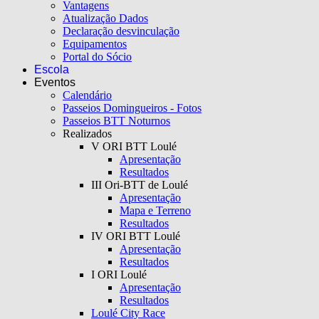
Vantagens
Atualização Dados
Declaração desvinculação
Equipamentos
Portal do Sócio
Escola
Eventos
Calendário
Passeios Domingueiros - Fotos
Passeios BTT Noturnos
Realizados
V ORI BTT Loulé
Apresentação
Resultados
III Ori-BTT de Loulé
Apresentação
Mapa e Terreno
Resultados
IV ORI BTT Loulé
Apresentação
Resultados
I ORI Loulé
Apresentação
Resultados
Loulé City Race