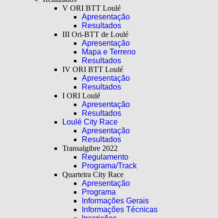
V ORI BTT Loulé
Apresentação
Resultados
III Ori-BTT de Loulé
Apresentação
Mapa e Terreno
Resultados
IV ORI BTT Loulé
Apresentação
Resultados
I ORI Loulé
Apresentação
Resultados
Loulé City Race
Apresentação
Resultados
Transalgibre 2022
Regulamento
Programa/Track
Quarteira City Race
Apresentação
Programa
Informações Gerais
Informações Técnicas