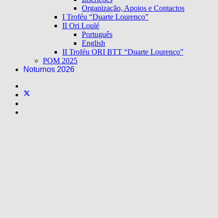
Organização, Apoios e Contactos
I Troféu “Duarte Lourenço”
II Ori Loulé
Português
English
II Troféu ORI BTT “Duarte Lourenço”
POM 2025
Noturnos 2026