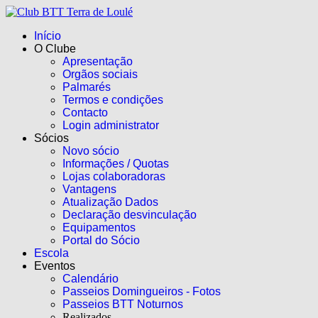
Início
O Clube
Apresentação
Orgãos sociais
Palmarés
Termos e condições
Contacto
Login administrator
Sócios
Novo sócio
Informações / Quotas
Lojas colaboradoras
Vantagens
Atualização Dados
Declaração desvinculação
Equipamentos
Portal do Sócio
Escola
Eventos
Calendário
Passeios Domingueiros - Fotos
Passeios BTT Noturnos
Realizados