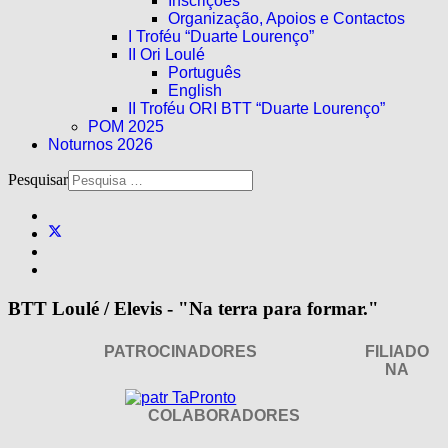
Inscrições
Organização, Apoios e Contactos
I Troféu “Duarte Lourenço”
II Ori Loulé
Português
English
II Troféu ORI BTT “Duarte Lourenço”
POM 2025
Noturnos 2026
Pesquisar
BTT Loulé / Elevis - "Na terra para formar."
PATROCINADORES
FILIADO
NA
COLABORADORES