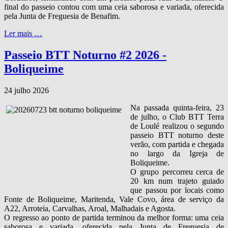
final do passeio contou com uma ceia saborosa e variada, oferecida
pela Junta de Freguesia de Benafim.
Ler mais …
Passeio BTT Noturno #2 2026 -
Boliqueime
24 julho 2026
Na passada quinta‑feira, 23
de julho, o Club BTT Terra
de Loulé realizou o segundo
passeio BTT noturno deste
verão, com partida e chegada
no largo da Igreja de
Boliqueime.
O grupo percorreu cerca de
20 km num trajeto guiado
que passou por locais como
Fonte de Boliqueime, Maritenda, Vale Covo, área de serviço da
A22, Arroteia, Carvalhas, Aroal, Malhadais e Agosta.
O regresso ao ponto de partida terminou da melhor forma: uma ceia
saborosa e variada, oferecida pela Junta de Freguesia de