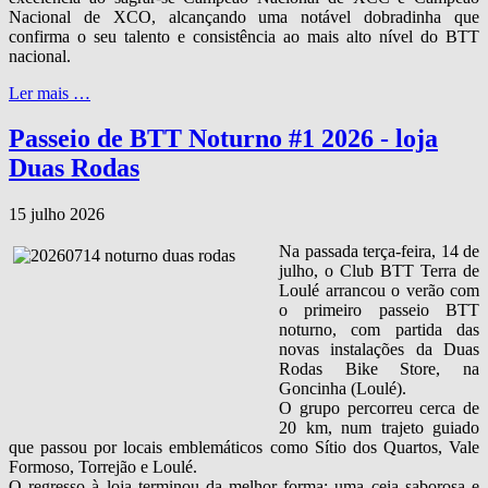
Nacional de XCO, alcançando uma notável dobradinha que
confirma o seu talento e consistência ao mais alto nível do BTT
nacional.
Ler mais …
Passeio de BTT Noturno #1 2026 - loja
Duas Rodas
15 julho 2026
Na passada terça‑feira, 14 de
julho, o Club BTT Terra de
Loulé arrancou o verão com
o primeiro passeio BTT
noturno, com partida das
novas instalações da Duas
Rodas Bike Store, na
Goncinha (Loulé).
O grupo percorreu cerca de
20 km, num trajeto guiado
que passou por locais emblemáticos como Sítio dos Quartos, Vale
Formoso, Torrejão e Loulé.
O regresso à loja terminou da melhor forma: uma ceia saborosa e