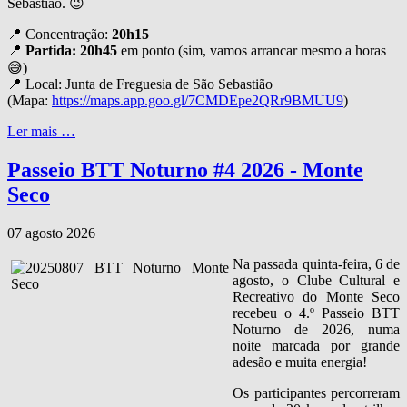
Sebastião. 😉
📍 Concentração:
20h15
📍
Partida: 20h45
em ponto (sim, vamos arrancar mesmo a horas
😅)
📍 Local: Junta de Freguesia de São Sebastião
(Mapa:
https://maps.app.goo.gl/7CMDEpe2QRr9BMUU9
)
Ler mais …
Passeio BTT Noturno #4 2026 - Monte
Seco
07 agosto 2026
Na passada quinta‑feira, 6 de
agosto, o Clube Cultural e
Recreativo do Monte Seco
recebeu o 4.º Passeio BTT
Noturno de 2026, numa
noite marcada por grande
adesão e muita energia!
Os participantes percorreram