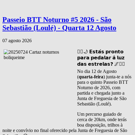
Passeio BTT Noturno #5 2026 - São
Sebastião (Loulé) - Quarta 12 Agosto
07 agosto 2026
🚴‍♂️🌙 𝗘𝘀𝘁𝗮́𝘀 𝗽𝗿𝗼𝗻𝘁𝗼
𝗽𝗮𝗿𝗮 𝗽𝗲𝗱𝗮𝗹𝗮𝗿 𝗮̀ 𝗹𝘂𝘇
𝗱𝗮𝘀 𝗲𝘀𝘁𝗿𝗲𝗹𝗮𝘀❓ 🌌🚴‍♀️
No dia 12 de Agosto
(
quarta-feira
) junta-te a nós
para o quinto Passeio BTT
Noturno de 2026, com
partida e chegada junto a
Junta de Freguesia de São
Sebastião (Loulé).
Um percurso guiado de
cerca de 20km, onde terás
boa disposição, trilhos à
noite e convívio no final oferecido pela Junta de Freguesia de São