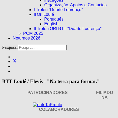
Inscrições
Organização, Apoios e Contactos
I Troféu “Duarte Lourenço”
II Ori Loulé
Português
English
II Troféu ORI BTT “Duarte Lourenço”
POM 2025
Noturnos 2026
Pesquisar
BTT Loulé / Elevis - "Na terra para formar."
PATROCINADORES
FILIADO
NA
COLABORADORES