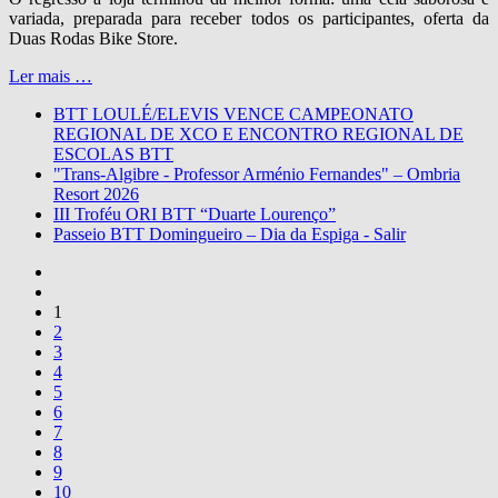
variada, preparada para receber todos os participantes, oferta da
Duas Rodas Bike Store.
Ler mais …
BTT LOULÉ/ELEVIS VENCE CAMPEONATO
REGIONAL DE XCO E ENCONTRO REGIONAL DE
ESCOLAS BTT
"Trans-Algibre - Professor Arménio Fernandes" – Ombria
Resort 2026
III Troféu ORI BTT “Duarte Lourenço”
Passeio BTT Domingueiro – Dia da Espiga - Salir
1
2
3
4
5
6
7
8
9
10