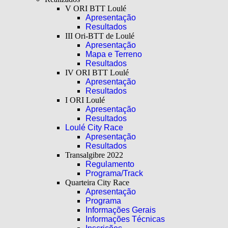
V ORI BTT Loulé
Apresentação
Resultados
III Ori-BTT de Loulé
Apresentação
Mapa e Terreno
Resultados
IV ORI BTT Loulé
Apresentação
Resultados
I ORI Loulé
Apresentação
Resultados
Loulé City Race
Apresentação
Resultados
Transalgibre 2022
Regulamento
Programa/Track
Quarteira City Race
Apresentação
Programa
Informações Gerais
Informações Técnicas