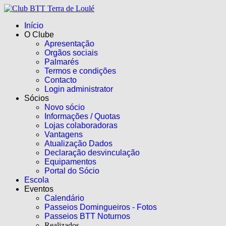
Início
O Clube
Apresentação
Orgãos sociais
Palmarés
Termos e condições
Contacto
Login administrator
Sócios
Novo sócio
Informações / Quotas
Lojas colaboradoras
Vantagens
Atualização Dados
Declaração desvinculação
Equipamentos
Portal do Sócio
Escola
Eventos
Calendário
Passeios Domingueiros - Fotos
Passeios BTT Noturnos
Realizados