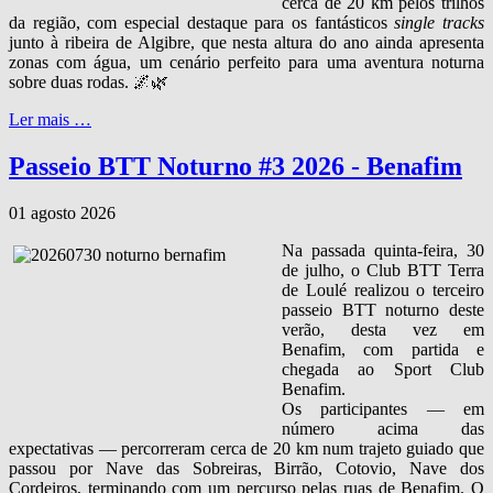
cerca de 20 km pelos trilhos
da região, com especial destaque para os fantásticos
single tracks
junto à ribeira de Algibre, que nesta altura do ano ainda apresenta
zonas com água, um cenário perfeito para uma aventura noturna
sobre duas rodas. 🌌🌿
Ler mais …
Passeio BTT Noturno #3 2026 - Benafim
01 agosto 2026
Na passada quinta‑feira, 30
de julho, o Club BTT Terra
de Loulé realizou o terceiro
passeio BTT noturno deste
verão, desta vez em
Benafim, com partida e
chegada ao Sport Club
Benafim.
Os participantes — em
número acima das
expectativas — percorreram cerca de 20 km num trajeto guiado que
passou por Nave das Sobreiras, Birrão, Cotovio, Nave dos
Cordeiros, terminando com um percurso pelas ruas de Benafim. O