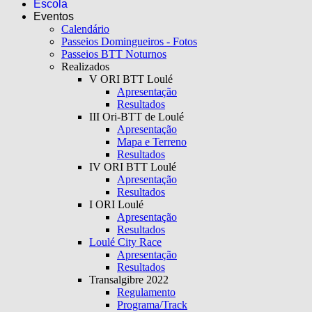
Escola
Eventos
Calendário
Passeios Domingueiros - Fotos
Passeios BTT Noturnos
Realizados
V ORI BTT Loulé
Apresentação
Resultados
III Ori-BTT de Loulé
Apresentação
Mapa e Terreno
Resultados
IV ORI BTT Loulé
Apresentação
Resultados
I ORI Loulé
Apresentação
Resultados
Loulé City Race
Apresentação
Resultados
Transalgibre 2022
Regulamento
Programa/Track