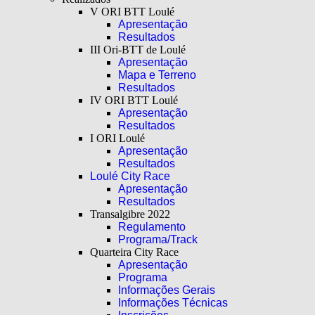
V ORI BTT Loulé
Apresentação
Resultados
III Ori-BTT de Loulé
Apresentação
Mapa e Terreno
Resultados
IV ORI BTT Loulé
Apresentação
Resultados
I ORI Loulé
Apresentação
Resultados
Loulé City Race
Apresentação
Resultados
Transalgibre 2022
Regulamento
Programa/Track
Quarteira City Race
Apresentação
Programa
Informações Gerais
Informações Técnicas