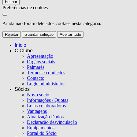
Fechar
Preferências de cookies
Ainda não foram detetados cookies nesta categoria.
Rejeitar
Guardar seleção
Aceitar tudo
Início
O Clube
Apresentação
Orgãos sociais
Palmarés
Termos e condições
Contacto
Login administrator
Sócios
Novo sócio
Informações / Quotas
Lojas colaboradoras
Vantagens
Atualização Dados
Declaração desvinculação
Equipamentos
Portal do Sócio