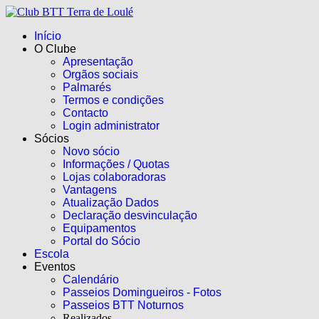
Início
O Clube
Apresentação
Orgãos sociais
Palmarés
Termos e condições
Contacto
Login administrator
Sócios
Novo sócio
Informações / Quotas
Lojas colaboradoras
Vantagens
Atualização Dados
Declaração desvinculação
Equipamentos
Portal do Sócio
Escola
Eventos
Calendário
Passeios Domingueiros - Fotos
Passeios BTT Noturnos
Realizados