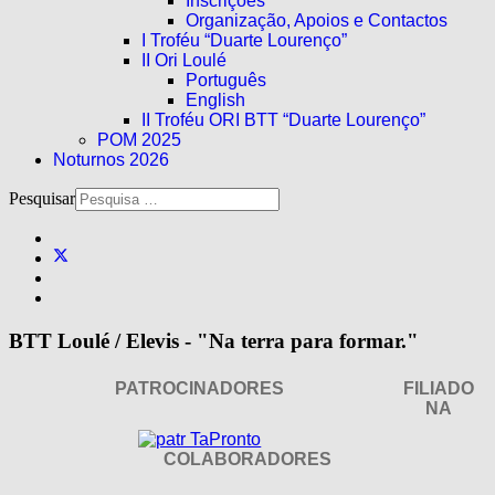
Inscrições
Organização, Apoios e Contactos
I Troféu “Duarte Lourenço”
II Ori Loulé
Português
English
II Troféu ORI BTT “Duarte Lourenço”
POM 2025
Noturnos 2026
Pesquisar
BTT Loulé / Elevis - "Na terra para formar."
PATROCINADORES
FILIADO
NA
COLABORADORES