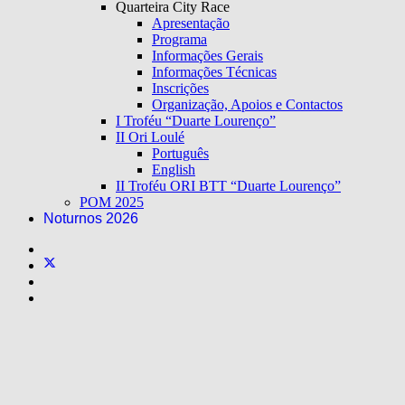
Quarteira City Race
Apresentação
Programa
Informações Gerais
Informações Técnicas
Inscrições
Organização, Apoios e Contactos
I Troféu “Duarte Lourenço”
II Ori Loulé
Português
English
II Troféu ORI BTT “Duarte Lourenço”
POM 2025
Noturnos 2026