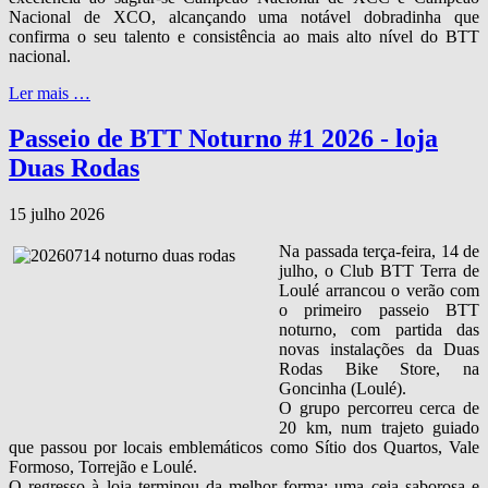
Nacional de XCO, alcançando uma notável dobradinha que
confirma o seu talento e consistência ao mais alto nível do BTT
nacional.
Ler mais …
Passeio de BTT Noturno #1 2026 - loja
Duas Rodas
15 julho 2026
Na passada terça‑feira, 14 de
julho, o Club BTT Terra de
Loulé arrancou o verão com
o primeiro passeio BTT
noturno, com partida das
novas instalações da Duas
Rodas Bike Store, na
Goncinha (Loulé).
O grupo percorreu cerca de
20 km, num trajeto guiado
que passou por locais emblemáticos como Sítio dos Quartos, Vale
Formoso, Torrejão e Loulé.
O regresso à loja terminou da melhor forma: uma ceia saborosa e