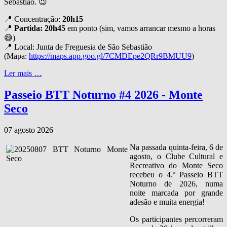
Sebastião. 😉
📍 Concentração:
20h15
📍
Partida: 20h45
em ponto (sim, vamos arrancar mesmo a horas
😅)
📍 Local: Junta de Freguesia de São Sebastião
(Mapa:
https://maps.app.goo.gl/7CMDEpe2QRr9BMUU9
)
Ler mais …
Passeio BTT Noturno #4 2026 - Monte
Seco
07 agosto 2026
Na passada quinta‑feira, 6 de
agosto, o Clube Cultural e
Recreativo do Monte Seco
recebeu o 4.º Passeio BTT
Noturno de 2026, numa
noite marcada por grande
adesão e muita energia!
Os participantes percorreram