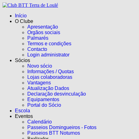
Início
O Clube
Apresentação
Orgãos sociais
Palmarés
Termos e condições
Contacto
Login administrator
Sócios
Novo sócio
Informações / Quotas
Lojas colaboradoras
Vantagens
Atualização Dados
Declaração desvinculação
Equipamentos
Portal do Sócio
Escola
Eventos
Calendário
Passeios Domingueiros - Fotos
Passeios BTT Noturnos
Realizados