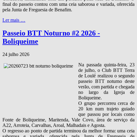
final do passeio contou com uma ceia saborosa e variada, oferecida
pela Junta de Freguesia de Benafim.
Ler mais …
Passeio BTT Noturno #2 2026 -
Boliqueime
24 julho 2026
Na passada quinta‑feira, 23
de julho, o Club BTT Terra
de Loulé realizou o segundo
passeio BTT noturno deste
verão, com partida e chegada
no largo da Igreja de
Boliqueime.
O grupo percorreu cerca de
20 km num trajeto guiado
que passou por locais como
Fonte de Boliqueime, Maritenda, Vale Covo, área de serviço da
A22, Arroteia, Carvalhas, Aroal, Malhadais e Agosta.
O regresso ao ponto de partida terminou da melhor forma: uma ceia
saborosa e variada, oferecida pela Junta de Freguesia de