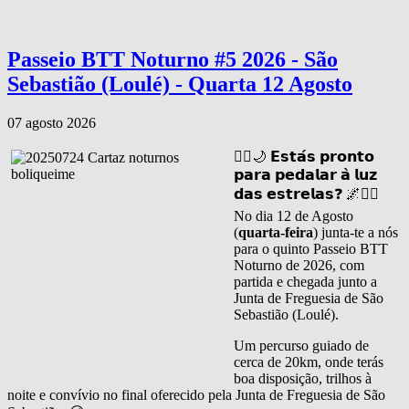
Passeio BTT Noturno #5 2026 - São
Sebastião (Loulé) - Quarta 12 Agosto
07 agosto 2026
🚴‍♂️🌙 𝗘𝘀𝘁𝗮́𝘀 𝗽𝗿𝗼𝗻𝘁𝗼
𝗽𝗮𝗿𝗮 𝗽𝗲𝗱𝗮𝗹𝗮𝗿 𝗮̀ 𝗹𝘂𝘇
𝗱𝗮𝘀 𝗲𝘀𝘁𝗿𝗲𝗹𝗮𝘀❓ 🌌🚴‍♀️
No dia 12 de Agosto
(
quarta-feira
) junta-te a nós
para o quinto Passeio BTT
Noturno de 2026, com
partida e chegada junto a
Junta de Freguesia de São
Sebastião (Loulé).
Um percurso guiado de
cerca de 20km, onde terás
boa disposição, trilhos à
noite e convívio no final oferecido pela Junta de Freguesia de São