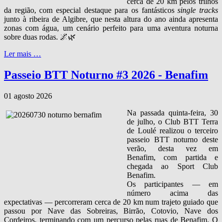
cerca de 20 km pelos trilhos
da região, com especial destaque para os fantásticos
single tracks
junto à ribeira de Algibre, que nesta altura do ano ainda apresenta
zonas com água, um cenário perfeito para uma aventura noturna
sobre duas rodas. 🌌🌿
Ler mais …
Passeio BTT Noturno #3 2026 - Benafim
01 agosto 2026
Na passada quinta‑feira, 30
de julho, o Club BTT Terra
de Loulé realizou o terceiro
passeio BTT noturno deste
verão, desta vez em
Benafim, com partida e
chegada ao Sport Club
Benafim.
Os participantes — em
número acima das
expectativas — percorreram cerca de 20 km num trajeto guiado que
passou por Nave das Sobreiras, Birrão, Cotovio, Nave dos
Cordeiros, terminando com um percurso pelas ruas de Benafim. O