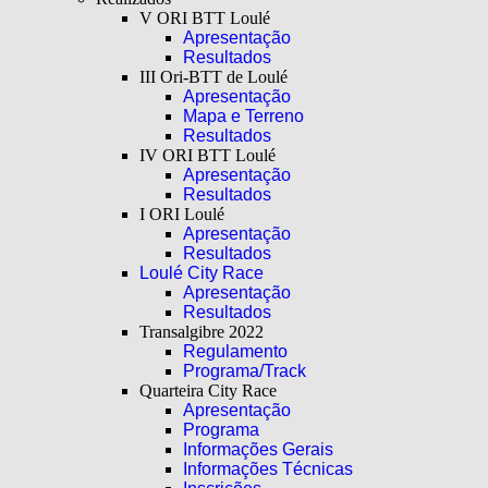
V ORI BTT Loulé
Apresentação
Resultados
III Ori-BTT de Loulé
Apresentação
Mapa e Terreno
Resultados
IV ORI BTT Loulé
Apresentação
Resultados
I ORI Loulé
Apresentação
Resultados
Loulé City Race
Apresentação
Resultados
Transalgibre 2022
Regulamento
Programa/Track
Quarteira City Race
Apresentação
Programa
Informações Gerais
Informações Técnicas