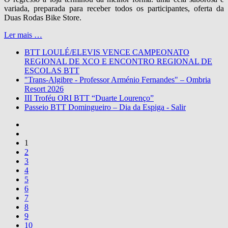
variada, preparada para receber todos os participantes, oferta da
Duas Rodas Bike Store.
Ler mais …
BTT LOULÉ/ELEVIS VENCE CAMPEONATO
REGIONAL DE XCO E ENCONTRO REGIONAL DE
ESCOLAS BTT
"Trans-Algibre - Professor Arménio Fernandes" – Ombria
Resort 2026
III Troféu ORI BTT “Duarte Lourenço”
Passeio BTT Domingueiro – Dia da Espiga - Salir
1
2
3
4
5
6
7
8
9
10