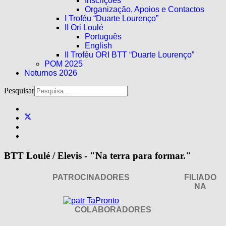
Inscrições
Organização, Apoios e Contactos
I Troféu “Duarte Lourenço”
II Ori Loulé
Português
English
II Troféu ORI BTT “Duarte Lourenço”
POM 2025
Noturnos 2026
Pesquisar
BTT Loulé / Elevis - "Na terra para formar."
PATROCINADORES
FILIADO
NA
COLABORADORES