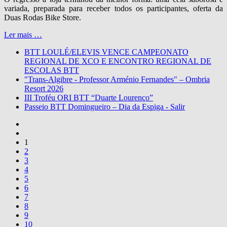
variada, preparada para receber todos os participantes, oferta da
Duas Rodas Bike Store.
Ler mais …
BTT LOULÉ/ELEVIS VENCE CAMPEONATO
REGIONAL DE XCO E ENCONTRO REGIONAL DE
ESCOLAS BTT
"Trans-Algibre - Professor Arménio Fernandes" – Ombria
Resort 2026
III Troféu ORI BTT “Duarte Lourenço”
Passeio BTT Domingueiro – Dia da Espiga - Salir
1
2
3
4
5
6
7
8
9
10