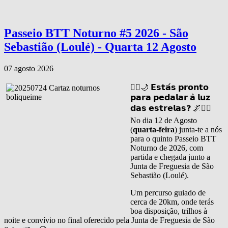
Passeio BTT Noturno #5 2026 - São
Sebastião (Loulé) - Quarta 12 Agosto
07 agosto 2026
🚴‍♂️🌙 𝗘𝘀𝘁𝗮́𝘀 𝗽𝗿𝗼𝗻𝘁𝗼
𝗽𝗮𝗿𝗮 𝗽𝗲𝗱𝗮𝗹𝗮𝗿 𝗮̀ 𝗹𝘂𝘇
𝗱𝗮𝘀 𝗲𝘀𝘁𝗿𝗲𝗹𝗮𝘀❓ 🌌🚴‍♀️
No dia 12 de Agosto
(
quarta-feira
) junta-te a nós
para o quinto Passeio BTT
Noturno de 2026, com
partida e chegada junto a
Junta de Freguesia de São
Sebastião (Loulé).
Um percurso guiado de
cerca de 20km, onde terás
boa disposição, trilhos à
noite e convívio no final oferecido pela Junta de Freguesia de São