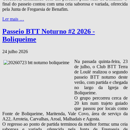
final do passeio contou com uma ceia saborosa e variada, oferecida
pela Junta de Freguesia de Benafim.
Ler mais …
Passeio BTT Noturno #2 2026 -
Boliqueime
24 julho 2026
Na passada quinta‑feira, 23
de julho, o Club BTT Terra
de Loulé realizou o segundo
passeio BTT noturno deste
verão, com partida e chegada
no largo da Igreja de
Boliqueime.
O grupo percorreu cerca de
20 km num trajeto guiado
que passou por locais como
Fonte de Boliqueime, Maritenda, Vale Covo, área de serviço da
A22, Arroteia, Carvalhas, Aroal, Malhadais e Agosta.
O regresso ao ponto de partida terminou da melhor forma: uma ceia
saborosa e variada, oferecida pela Junta de Freguesia de