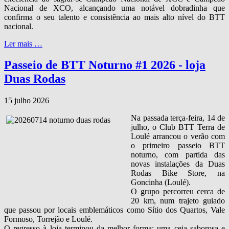
Nacional de XCO, alcançando uma notável dobradinha que
confirma o seu talento e consistência ao mais alto nível do BTT
nacional.
Ler mais …
Passeio de BTT Noturno #1 2026 - loja
Duas Rodas
15 julho 2026
Na passada terça‑feira, 14 de
julho, o Club BTT Terra de
Loulé arrancou o verão com
o primeiro passeio BTT
noturno, com partida das
novas instalações da Duas
Rodas Bike Store, na
Goncinha (Loulé).
O grupo percorreu cerca de
20 km, num trajeto guiado
que passou por locais emblemáticos como Sítio dos Quartos, Vale
Formoso, Torrejão e Loulé.
O regresso à loja terminou da melhor forma: uma ceia saborosa e