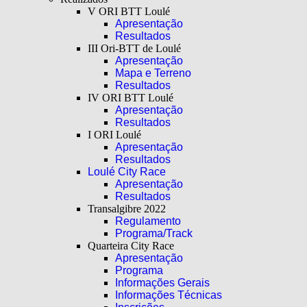
V ORI BTT Loulé
Apresentação
Resultados
III Ori-BTT de Loulé
Apresentação
Mapa e Terreno
Resultados
IV ORI BTT Loulé
Apresentação
Resultados
I ORI Loulé
Apresentação
Resultados
Loulé City Race
Apresentação
Resultados
Transalgibre 2022
Regulamento
Programa/Track
Quarteira City Race
Apresentação
Programa
Informações Gerais
Informações Técnicas