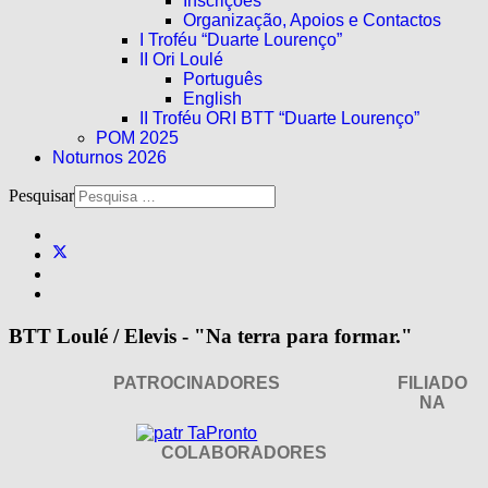
Inscrições
Organização, Apoios e Contactos
I Troféu “Duarte Lourenço”
II Ori Loulé
Português
English
II Troféu ORI BTT “Duarte Lourenço”
POM 2025
Noturnos 2026
Pesquisar
BTT Loulé / Elevis - "Na terra para formar."
PATROCINADORES
FILIADO
NA
COLABORADORES