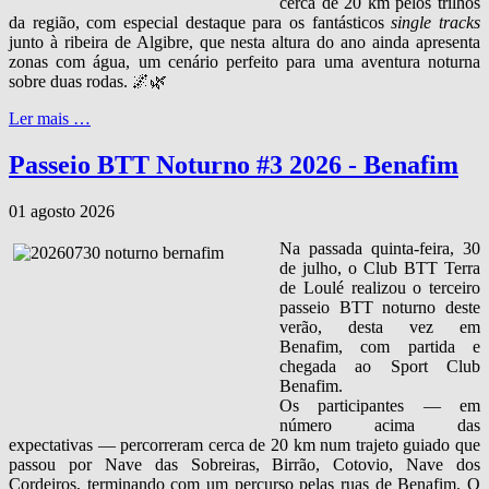
cerca de 20 km pelos trilhos
da região, com especial destaque para os fantásticos
single tracks
junto à ribeira de Algibre, que nesta altura do ano ainda apresenta
zonas com água, um cenário perfeito para uma aventura noturna
sobre duas rodas. 🌌🌿
Ler mais …
Passeio BTT Noturno #3 2026 - Benafim
01 agosto 2026
Na passada quinta‑feira, 30
de julho, o Club BTT Terra
de Loulé realizou o terceiro
passeio BTT noturno deste
verão, desta vez em
Benafim, com partida e
chegada ao Sport Club
Benafim.
Os participantes — em
número acima das
expectativas — percorreram cerca de 20 km num trajeto guiado que
passou por Nave das Sobreiras, Birrão, Cotovio, Nave dos
Cordeiros, terminando com um percurso pelas ruas de Benafim. O