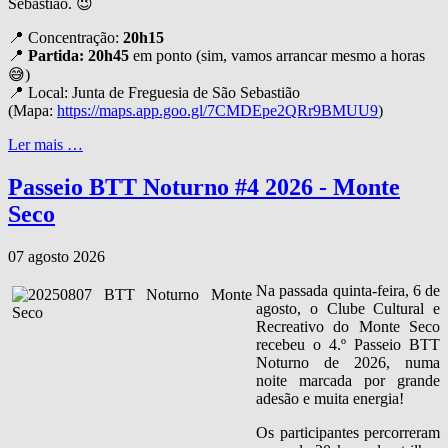
Sebastião. 😉
📍 Concentração:
20h15
📍
Partida: 20h45
em ponto (sim, vamos arrancar mesmo a horas
😅)
📍 Local: Junta de Freguesia de São Sebastião
(Mapa:
https://maps.app.goo.gl/7CMDEpe2QRr9BMUU9
)
Ler mais …
Passeio BTT Noturno #4 2026 - Monte
Seco
07 agosto 2026
Na passada quinta‑feira, 6 de
agosto, o Clube Cultural e
Recreativo do Monte Seco
recebeu o 4.º Passeio BTT
Noturno de 2026, numa
noite marcada por grande
adesão e muita energia!
Os participantes percorreram