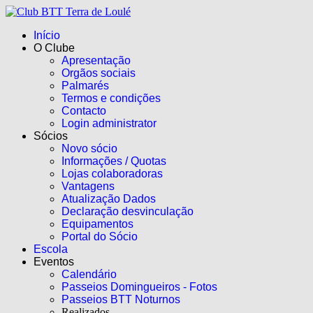
Início
O Clube
Apresentação
Orgãos sociais
Palmarés
Termos e condições
Contacto
Login administrator
Sócios
Novo sócio
Informações / Quotas
Lojas colaboradoras
Vantagens
Atualização Dados
Declaração desvinculação
Equipamentos
Portal do Sócio
Escola
Eventos
Calendário
Passeios Domingueiros - Fotos
Passeios BTT Noturnos
Realizados