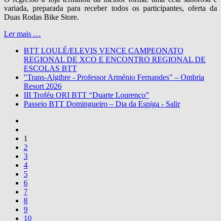
variada, preparada para receber todos os participantes, oferta da
Duas Rodas Bike Store.
Ler mais …
BTT LOULÉ/ELEVIS VENCE CAMPEONATO
REGIONAL DE XCO E ENCONTRO REGIONAL DE
ESCOLAS BTT
"Trans-Algibre - Professor Arménio Fernandes" – Ombria
Resort 2026
III Troféu ORI BTT “Duarte Lourenço”
Passeio BTT Domingueiro – Dia da Espiga - Salir
1
2
3
4
5
6
7
8
9
10