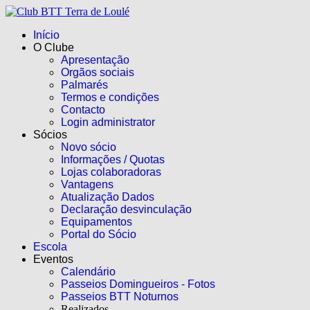
Início
O Clube
Apresentação
Orgãos sociais
Palmarés
Termos e condições
Contacto
Login administrator
Sócios
Novo sócio
Informações / Quotas
Lojas colaboradoras
Vantagens
Atualização Dados
Declaração desvinculação
Equipamentos
Portal do Sócio
Escola
Eventos
Calendário
Passeios Domingueiros - Fotos
Passeios BTT Noturnos
Realizados