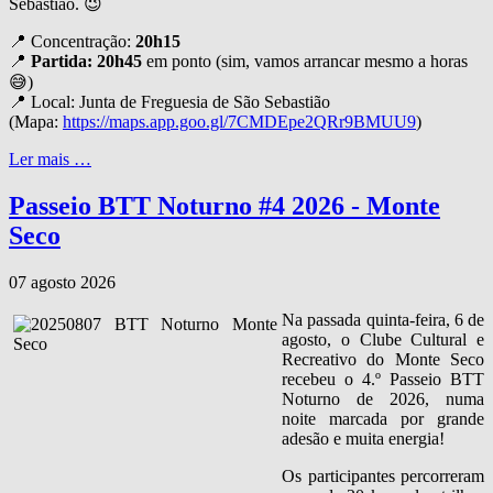
Sebastião. 😉
📍 Concentração:
20h15
📍
Partida: 20h45
em ponto (sim, vamos arrancar mesmo a horas
😅)
📍 Local: Junta de Freguesia de São Sebastião
(Mapa:
https://maps.app.goo.gl/7CMDEpe2QRr9BMUU9
)
Ler mais …
Passeio BTT Noturno #4 2026 - Monte
Seco
07 agosto 2026
Na passada quinta‑feira, 6 de
agosto, o Clube Cultural e
Recreativo do Monte Seco
recebeu o 4.º Passeio BTT
Noturno de 2026, numa
noite marcada por grande
adesão e muita energia!
Os participantes percorreram