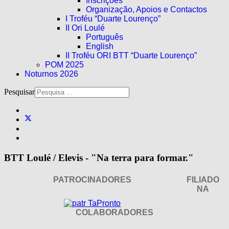
Inscrições
Organização, Apoios e Contactos
I Troféu “Duarte Lourenço”
II Ori Loulé
Português
English
II Troféu ORI BTT “Duarte Lourenço”
POM 2025
Noturnos 2026
Pesquisar
BTT Loulé / Elevis - "Na terra para formar."
PATROCINADORES
FILIADO
NA
COLABORADORES