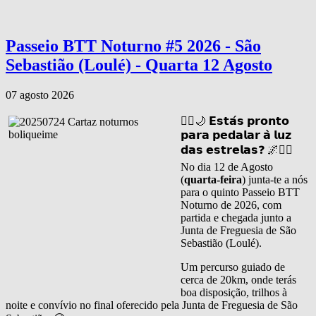
Passeio BTT Noturno #5 2026 - São
Sebastião (Loulé) - Quarta 12 Agosto
07 agosto 2026
🚴‍♂️🌙 𝗘𝘀𝘁𝗮́𝘀 𝗽𝗿𝗼𝗻𝘁𝗼
𝗽𝗮𝗿𝗮 𝗽𝗲𝗱𝗮𝗹𝗮𝗿 𝗮̀ 𝗹𝘂𝘇
𝗱𝗮𝘀 𝗲𝘀𝘁𝗿𝗲𝗹𝗮𝘀❓ 🌌🚴‍♀️
No dia 12 de Agosto
(
quarta-feira
) junta-te a nós
para o quinto Passeio BTT
Noturno de 2026, com
partida e chegada junto a
Junta de Freguesia de São
Sebastião (Loulé).
Um percurso guiado de
cerca de 20km, onde terás
boa disposição, trilhos à
noite e convívio no final oferecido pela Junta de Freguesia de São