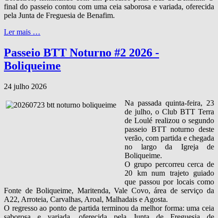
final do passeio contou com uma ceia saborosa e variada, oferecida
pela Junta de Freguesia de Benafim.
Ler mais …
Passeio BTT Noturno #2 2026 -
Boliqueime
24 julho 2026
Na passada quinta‑feira, 23
de julho, o Club BTT Terra
de Loulé realizou o segundo
passeio BTT noturno deste
verão, com partida e chegada
no largo da Igreja de
Boliqueime.
O grupo percorreu cerca de
20 km num trajeto guiado
que passou por locais como
Fonte de Boliqueime, Maritenda, Vale Covo, área de serviço da
A22, Arroteia, Carvalhas, Aroal, Malhadais e Agosta.
O regresso ao ponto de partida terminou da melhor forma: uma ceia
saborosa e variada, oferecida pela Junta de Freguesia de