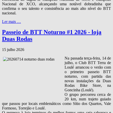
Nacional de XCO, alcançando uma notável dobradinha que
confirma o seu talento e consistência ao mais alto nível do BTT
nacional.
Ler mais …
Passeio de BTT Noturno #1 2026 - loja
Duas Rodas
15 julho 2026
Na passada terça‑feira, 14 de
julho, o Club BTT Terra de
Loulé arrancou o verão com
o primeiro passeio BTT
noturno, com partida das
novas instalações da Duas
Rodas Bike Store, na
Goncinha (Loulé).
O grupo percorreu cerca de
20 km, num trajeto guiado
que passou por locais emblemáticos como Sítio dos Quartos, Vale
Formoso, Torrejão e Loulé.
O regresso à loja terminou da melhor forma: uma ceia saborosa e