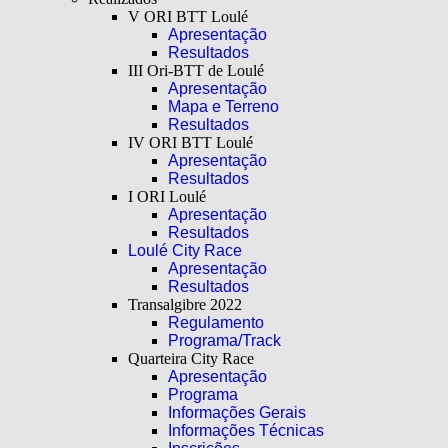
V ORI BTT Loulé
Apresentação
Resultados
III Ori-BTT de Loulé
Apresentação
Mapa e Terreno
Resultados
IV ORI BTT Loulé
Apresentação
Resultados
I ORI Loulé
Apresentação
Resultados
Loulé City Race
Apresentação
Resultados
Transalgibre 2022
Regulamento
Programa/Track
Quarteira City Race
Apresentação
Programa
Informações Gerais
Informações Técnicas