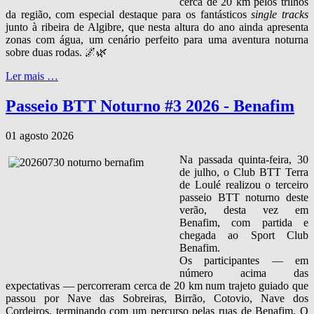
cerca de 20 km pelos trilhos
da região, com especial destaque para os fantásticos
single tracks
junto à ribeira de Algibre, que nesta altura do ano ainda apresenta
zonas com água, um cenário perfeito para uma aventura noturna
sobre duas rodas. 🌌🌿
Ler mais …
Passeio BTT Noturno #3 2026 - Benafim
01 agosto 2026
Na passada quinta‑feira, 30
de julho, o Club BTT Terra
de Loulé realizou o terceiro
passeio BTT noturno deste
verão, desta vez em
Benafim, com partida e
chegada ao Sport Club
Benafim.
Os participantes — em
número acima das
expectativas — percorreram cerca de 20 km num trajeto guiado que
passou por Nave das Sobreiras, Birrão, Cotovio, Nave dos
Cordeiros, terminando com um percurso pelas ruas de Benafim. O